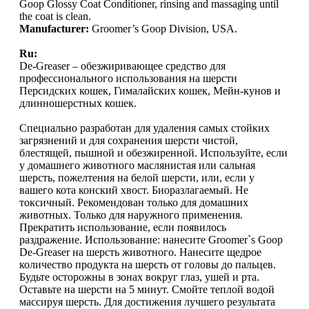
Goop Glossy Coat Conditioner, rinsing and massaging until
the coat is clean.
Manufacturer:
Groomer’s Goop Division, USA.
Ru:
De-Greaser – обезжиривающее средство для
профессионального использования на шерсти
Персидских кошек, Гималайских кошек, Мейн-кунов и
длинношерстных кошек.
Специально разработан для удаления самых стойких
загрязнений и для сохранения шерсти чистой,
блестящей, пышной и обезжиренной. Используйте, если
у домашнего животного маслянистая или сальная
шерсть, пожелтения на белой шерсти, или, если у
вашего кота конский хвост. Биоразлагаемый. Не
токсичный. Рекомендован только для домашних
животных. Только для наружного применения.
Прекратить использование, если появилось
раздражение. Использование: нанесите Groomer`s Goop
De-Greaser на шерсть животного. Нанесите щедрое
количество продукта на шерсть от головы до пальцев.
Будьте осторожны в зонах вокруг глаз, ушей и рта.
Оставьте на шерсти на 5 минут. Смойте теплой водой
массируя шерсть. Для достижения лучшего результата