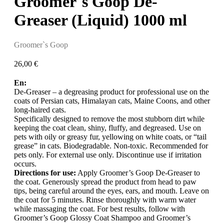
Groomer`s Goop De-
Greaser (Liquid) 1000 ml
Groomer`s Goop
26,00
€
En:
De-Greaser – a degreasing product for professional use on the
coats of Persian cats, Himalayan cats, Maine Coons, and other
long-haired cats.
Specifically designed to remove the most stubborn dirt while
keeping the coat clean, shiny, fluffy, and degreased. Use on
pets with oily or greasy fur, yellowing on white coats, or “tail
grease” in cats. Biodegradable. Non-toxic. Recommended for
pets only. For external use only. Discontinue use if irritation
occurs.
Directions for use:
Apply Groomer’s Goop De-Greaser to
the coat. Generously spread the product from head to paw
tips, being careful around the eyes, ears, and mouth. Leave on
the coat for 5 minutes. Rinse thoroughly with warm water
while massaging the coat. For best results, follow with
Groomer’s Goop Glossy Coat Shampoo and Groomer’s