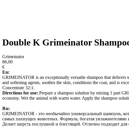
Double K Grimeinator Shampo
Grimeinator
86,00
€
En:
GRIMEINATOR is an exceptionally versatile shampoo that delivers top s
and softening agents, soothes the skin, conditions the coat, and is exc
Concentrate 32:1.
Directions for use:
Prepare a shampoo solution by mixing 1 part GRI
economy. Wet the animal with warm water. Apply the shampoo solution 
Ru:
GRIMEINATOR - это необычайно универсальный шампунь, котор
самых пахнущих животных. Формула, богатая увлажнителями и
Делает шерсть послушной и блестящей. Отлично подходит для с