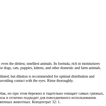
n the dirtiest, smelliest animals. Its formula, rich in moisturizers
for dogs, cats, puppies, kittens, and other domestic and farm animals.
ed, but dilution is recommended for optimal distribution and
avoiding contact with the eyes. Rinse thoroughly.
ак, но при этом бережно и тщательно очищает самых грязных,
сы и отлично подходит для повседневного использования.
твенных животных. Концентрат 32: 1.