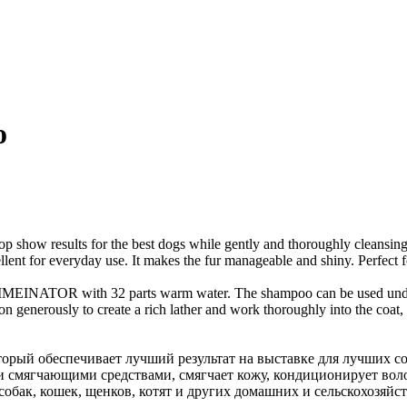
o
how results for the best dogs while gently and thoroughly cleansing eve
ellent for everyday use. It makes the fur manageable and shiny. Perfect 
MEINATOR with 32 parts warm water. The shampoo can be used undilut
generously to create a rich lather and work thoroughly into the coat, 
ый обеспечивает лучший результат на выставке для лучших соб
 смягчающими средствами, смягчает кожу, кондиционирует воло
обак, кошек, щенков, котят и других домашних и сельскохозяйс